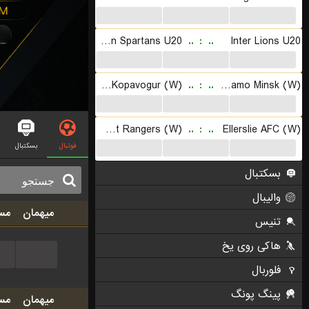
...
...
...
Blacktown Spartans U20
..
:
..
Inter Lions U20
...
...
...
Breidablik Kopavogur (W)
..
:
..
Dinamo Minsk (W)
...
...
...
West Coast Rangers (W)
..
:
..
Ellerslie AFC (W)
فوتبال
بسکتبال
...
...
...
بسکتبال
والیبال
میهمان
مس
تنیس
هاکی روی یخ
...
فلوربال
پینگ پونگ
میهمان
مس