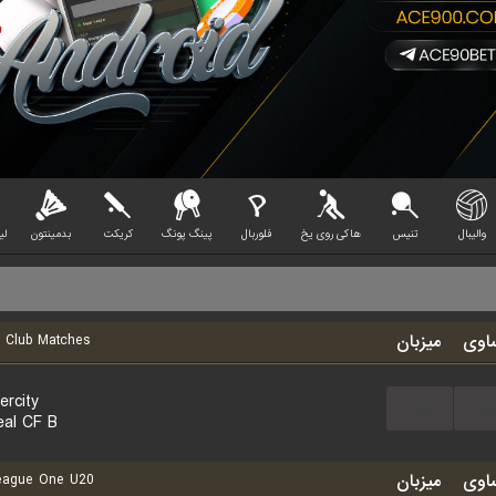
والیبال
تنیس
هاکی روی یخ
فلوربال
پینگ پونگ
کریکت
بدمینتون
لیگ 
اوی
میزبان
 Club Matches
ercity
...
...
real CF B
اوی
میزبان
ague One U20