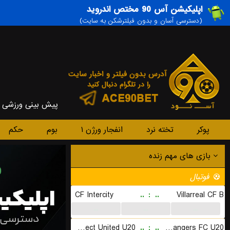
اپلیکیشن آس 90 مختص اندروید
(دسترسی آسان و بدون فیلترشکن به سایت)
پیش بینی ورزشی
پوکر
تخته نرد
انفجار ورژن ۱
بوم
حکم
بازی های مهم زنده
فوتبال
CF Intercity
..
:
..
Villarreal CF B
...
...
...
Prospect United U20
..
:
..
Western City Rangers FC U20