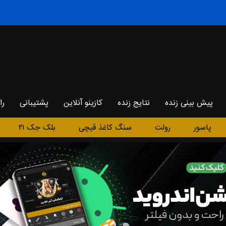
پیش بینی زنده
نتایج زنده
کازینو آنلاین
پشتیبانی
را
پاسور
رولت
سنگ کاغذ قیچی
بلک جک ۲۱