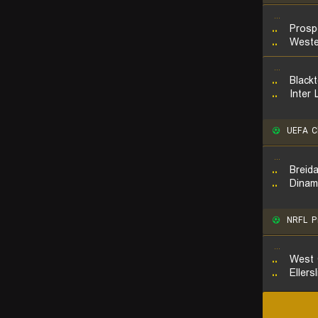
...
..
Prosp
..
Weste
...
..
Black
..
Inter
UEFA Cha
...
..
Breid
..
Dinam
NRFL Pr
...
..
West 
..
Ellers