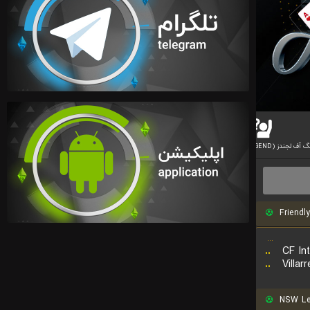
آف لجندز (LEAGUE OF LEGEND)
بازی رایانه ای بسکتبال
بازی دوتا
Friendly
...
..
CF Int
..
Villar
NSW Le