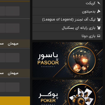
کریکت
بدمینتون
...
لیگ آف لجندز (League of Legend)
بازی رایانه ای بسکتبال
...
بازی دوتا
میهمان
مس
...
میهمان
مس
...